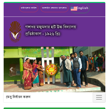
English
ডাউনলোড ফাইল
অনলাইন লেকচার আপলোড
গঙ্গাধর মজুমদার হাট উচ্চ বিদ্যালয়
প্রতিষ্ঠাকাল - ১৯২৬ খ্রিঃ
Previous
Next
মেনু নির্বাচন করুন