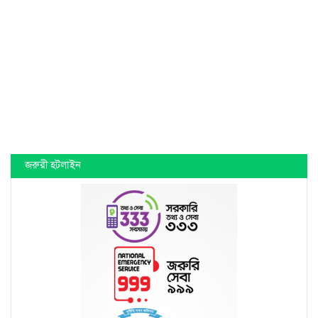
জরুরী হটলাইন