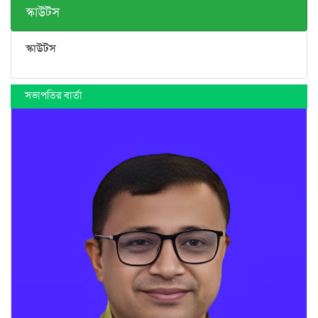
স্কাউটস
স্কাউটস
সভাপতির বার্তা