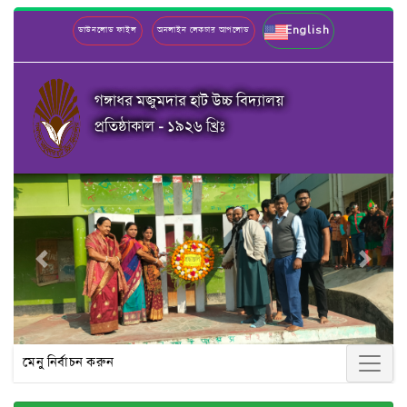
English
ডাউনলোড ফাইল
অনলাইন লেকচার আপলোড
গঙ্গাধর মজুমদার হাট উচ্চ বিদ্যালয়
প্রতিষ্ঠাকাল - ১৯২৬ খ্রিঃ
Previous
Next
মেনু নির্বাচন করুন