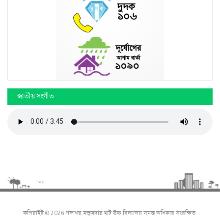
জাতীয় সংগীত
কপিরাইট © 2026 গঙ্গাধর মজুমদার হাট উচ্চ বিদ্যালয় সমস্ত অধিকার সংরক্ষিত.